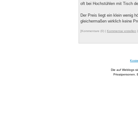
oft bei Hochstühlen mit Tisch der
Der Preis liegt ein klein wenig 
gleichermaßen wirklich keine P
[Kommentare (0) |
Kommentar erstellen
Koste
Die auf Weblogs s
Privatpersonen. B