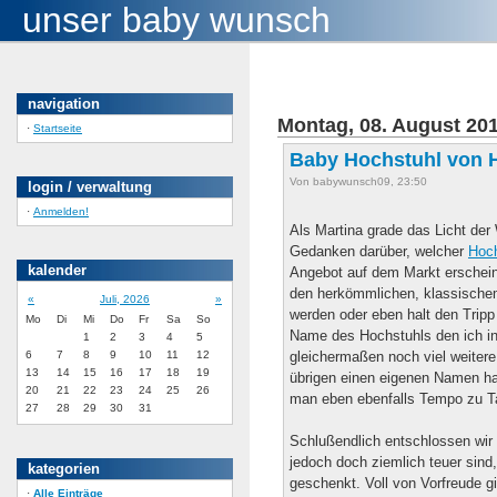
unser baby wunsch
navigation
Montag, 08. August 20
·
Startseite
Baby Hochstuhl von 
Von babywunsch09, 23:50
login / verwaltung
·
Anmelden!
Als Martina grade das Licht der 
Gedanken darüber, welcher
Hoch
kalender
Angebot auf dem Markt erschei
den herkömmlichen, klassische
«
Juli, 2026
»
werden oder eben halt den Tripp
Mo
Di
Mi
Do
Fr
Sa
So
Name des Hochstuhls den ich in 
1
2
3
4
5
6
7
8
9
10
11
12
gleichermaßen noch viel weiter
13
14
15
16
17
18
19
übrigen einen eigenen Namen h
20
21
22
23
24
25
26
man eben ebenfalls Tempo zu T
27
28
29
30
31
Schlußendlich entschlossen wir 
jedoch doch ziemlich teuer sind
kategorien
geschenkt. Voll von Vorfreude g
·
Alle Einträge