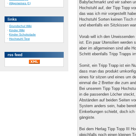
Babyfachmarkt und wir sahen uns 
·
Allgemeines (1)
Hochstuhl auf, der Tipp Topp vo
das was ich mir vorgestellt hab
links
Hochstuhl Sorten keinen Tisch m
und ebenfalls ein Sitzkissen war
·
Grundschul Wiki
·
Kinder Wiki
·
Kinder Schokolade
Vorab will ich den Unwissenden 
·
Hochstuhl Test
ist. Ein paar Utensilien werden 
aber im allgemeinen sind alle Ho
Schritt ebenfalls Tripp Trapps im
rss feed
Somit, ein Tripp Trapp ist ein N
dass man das produkt umkonfigur
eines für sitzen und eines um 
einmal die 2 Bretter die zum and
Bei unserem Tipp Topp Hochstuh
in die passenden Löcher steckt, 
Abständen auf beiden Seiten vo
System anders sein, habe bereit
Einkerbungen schiebt, doch ich
gängiste.
Bei dem Herlag Tipp Topp III Ho
gleichfalls noch einen kleinen Ti